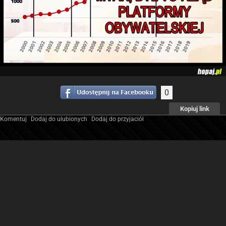
0
Kopiuj link
Komentuj
Dodaj do ulubionych
Dodaj do przyjaciół